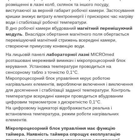
розміщенні в лазні колб, склянок та іншого посуду,
виступаючої за верхній габарит робочої камери. Застосування
кришки знижує витрату електроенергії і прискорює час нагріву
води і стабілізації робочої температури.
В дно робочої камери вбудований
магнітний перемішуючий
модуль
. Внаслідок обертання магнітного поля обертається
перемішуючий магнітний стрижень всередині камери,
створюючи примусову конвекцію води.
На лицьовій панелі
лабораторної лазні
MICROmed
розташовані мережевий вимикач і мікропроцесорний блок
керування. Установка температури проводиться на
сенсорному табло з точністю 0,1°С.
Мікропроцесорний блок управління керує роботою
нагрівальних елементів, виробляючи включення і виключення
для досягнення і стабілізації заданої температури. Контроль
температури всередині камери проводиться вбудованим
цифровим термометром з дискретністю 0,1°С.
На цифровому індикаторі відображається реальна і
встановлена температура, режим роботи нагрівальних
елементів.
Мікропроцесорний блок управління має функцію
таймера. Наявність таймера спрощує експлуатацію
приладу і значно зменшує споживання електричної