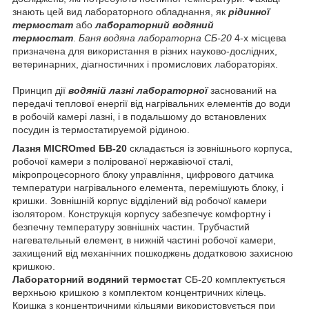
знають цей вид лабораторного обладнання, як
рідинної
термостат
або
лабораторний
водяний
термостат
.
Баня водяна лабораторна СБ-20
4-х місцева
призначена для використання в різних науково-дослідних,
ветеринарних, діагностичних і промислових лабораторіях.
Принцип дії
водяній лазні
лабораторної
заснований на
передачі теплової енергії від нагрівальних елементів до води
в робочій камері лазні, і в подальшому до встановлених
посудин із термостатируемой рідиною.
Лазня MICROmed БВ-20
складається із зовнішнього корпуса,
робочої камери з полірованої нержавіючої сталі,
мікропроцесорного блоку управління, цифрового датчика
температури нагрівального елемента, перемішують блоку, і
кришки. Зовнішній корпус відділений від робочої камери
ізолятором. Конструкція корпусу забезпечує комфортну і
безпечну температуру зовнішніх частин. Трубчастий
нагевательный елемент, в нижній частині робочої камери,
захищений від механічних пошкоджень додатковою захисною
кришкою.
Лабораторний водяний термостат
СБ-20 комплектується
верхньою кришкою з комплектом концентричних кілець.
Кришка з концентричними кільцями використовується при