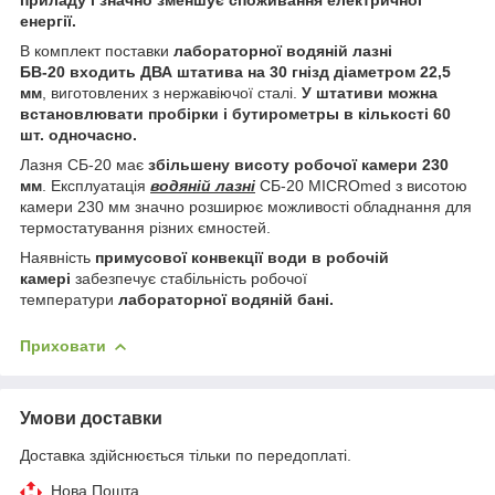
енергії.
В комплект поставки
лабораторної водяній лазні
БВ-20
входить ДВА штатива на 30 гнізд діаметром 22,5
мм
, виготовлених з нержавіючої сталі.
У штативи можна
встановлювати пробірки і бутирометры в кількості 60
шт. одночасно.
Лазня СБ-20 має
збільшену висоту робочої камери 230
мм
. Експлуатація
водяній лазні
СБ-20 MICROmed з висотою
камери 230 мм значно розширює можливості обладнання для
термостатування різних ємностей.
Наявність
примусової конвекції води в робочій
камері
забезпечує стабільність робочої
температури
лабораторної водяній бані.
Приховати
Умови доставки
Доставка здійснюється тільки по передоплаті.
Нова Пошта