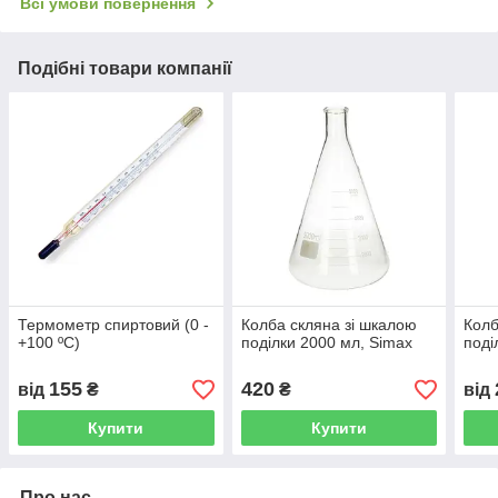
Всі умови повернення
Подібні товари компанії
Термометр спиртовий (0 -
Колба скляна зі шкалою
Колб
+100 ºC)
поділки 2000 мл, Simax
поді
155
420
від
₴
₴
від
Купити
Купити
Про нас