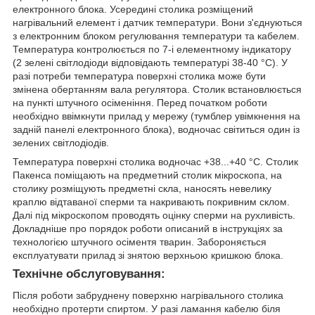
електронного блока. Усередині столика розміщений
нагрівальний елемент і датчик температури. Вони з'єднуються
з електронним блоком регулювання температури та кабелем.
Температура контролюється по 7-і елементному індикатору
(2 зелені світлодіоди відповідають температурі 38-40 °C). У
разі потреби температура поверхні столика може бути
змінена обертанням вала регулятора. Столик встановлюється
на пункті штучного осіменіння. Перед початком роботи
необхідно ввімкнути прилад у мережу (тумблер увімкнення на
задній панелі електронного блока), водночас світиться один із
зелених світлодіодів.
Температура поверхні столика водночас +38...+40 °C. Столик
Пакенса поміщають на предметний столик мікроскопа, на
столику розміщують предметні скла, наносять невелику
краплю відтаваної сперми та накривають покривним склом.
Далі під мікроскопом проводять оцінку сперми на рухливість.
Докладніше про порядок роботи описаний в інструкціях за
технологією штучного осіментя тварин. Забороняється
експлуатувати прилад зі знятою верхньою кришкою блока.
Технічне обслуговування:
Після роботи забруднену поверхню нагрівального столика
необхідно протерти спиртом. У разі ламання кабелю біля