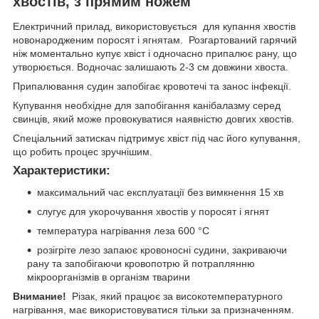
хвостів, з прямим ножем
Електричний прилад, використовується для купання хвостів
новонародженим поросят і ягнятам. Розгартований гарячий
ніж моментально купує хвіст і одночасно припалює рану, що
утворюється. Водночас залишають 2-3 см довжини хвоста.
Припалювання судин запобігає кровотечі та занос інфекції.
Купування необхідне для запобігання канібалазму серед
свинців, який може провокуватися наявністю довгих хвостів.
Спеціальний затискач підтримує хвіст під час його купування,
що робить процес зручнішим.
Характеристики:
максимальний час експлуатації без вимкнення 15 хв
слугує для укорочування хвостів у поросят і ягнят
температура нагрівання леза 600 °C
розігріте лезо запаює кровоносні судини, закриваючи
рану та запобігаючи кровопотрю й потраплянню
мікроорганізмів в організм тварини
Внимание!
Різак, який працює за високотемпературного
нагрівання, має використовуватися тільки за призначенням.