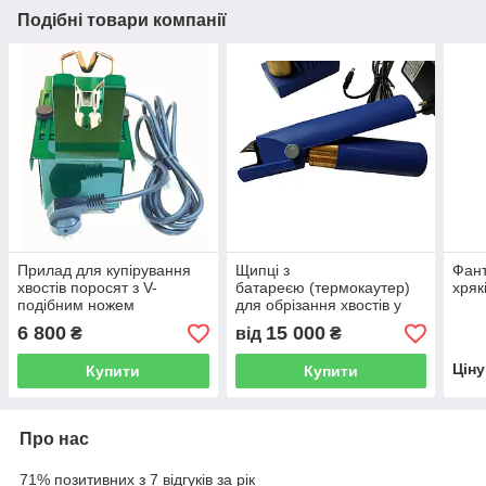
Подібні товари компанії
Прилад для купірування
Щипці з
Фант
хвостів поросят з V-
батареєю (термокаутер)
хряк
подібним ножем
для обрізання хвостів у
поросят VINK
6 800
15 000
₴
від
₴
Цін
Купити
Купити
Про нас
71% позитивних з 7 відгуків за рік