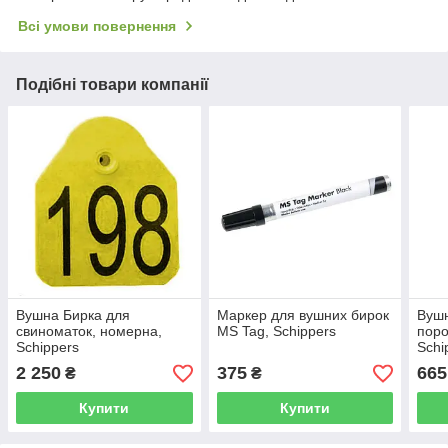
Всі умови повернення
Подібні товари компанії
Вушна Бирка для
Маркер для вушних бирок
Вушн
свиноматок, номерна,
MS Tag, Schippers
поро
Schippers
Schi
2 250
375
665
₴
₴
Купити
Купити