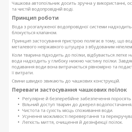
Чашкова автопоїльник досить зручна у використанні, ос
та чистій водопровідній воді.
Принцип роботи
Вода з розгалуженої водопровідної системи надходить у 
блокується клапаном.
Принцип застосування пристрою полягає в тому, що во
металевого неіржавкого штуцера з вбудованим ніпелем
Коли тварина підходить до поїлки, відбувається легке 
вода надходить у глибоку нижню частину поїлки. Завдя
подавання води вона витрачається рівномірно та пода
її витрати.
Свини швидко звикають до чашкових конструкцій.
Переваги застосування чашкових поїлок
Регулярне й безперебійне забезпечення поросять п
Вільний доступ тварин до джерел водопостачання
Чистота та сухість місць споживання води.
Усунення можливості перевертання та перекручува
Легкість миття, очищення й дезінфекції поїлок.