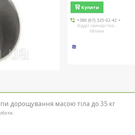
Купити
+380 (67) 325-02-42
Відділ свинарства -
Мілана
пи дорощування масою тіла до 35 кг
оботи.