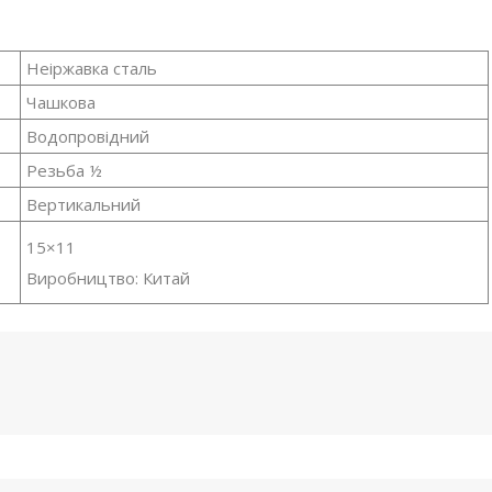
Неіржавка сталь
Чашкова
Водопровідний
Резьба ½
Вертикальний
15×11
Виробництво: Китай