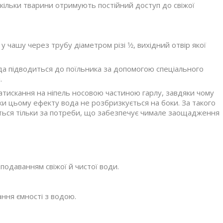
кільки тварини отримують постійний доступ до свіжої
чашу через трубу діаметром різі 1⁄2, вихідний отвір якої
да підводиться до поїльника за допомогою спеціального
.
натискання на ніпель носовою частиною гарлу, завдяки чому
ки цьому ефекту вода не розбризкується на боки. За такого
ється тільки за потреби, що забезпечує чимале заощадження
одаванням свіжої й чистої води.
.
ння ємності з водою.