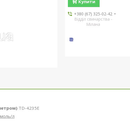
Купити
+380 (67) 325-02-42
Відділ свинарства -
Мілана
метром)
ТD-4235E
ммоль/л