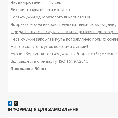
Час вимірювання — 10 сек
Використовувати тільки in vitro
Тест-смужки одноразового використання
Як зразка можна використовувати тільки свіжу суцільну
Придатність тест-смужок — 6 місяців після першого роз
Тест-смужки запобігатимуть потраплянню прямих соняч
Не торкається смужок вологими руками!!
Умови зберігання тест-смужок: +2 °C до +30 °C; 85% воло
Відповідність стандарту: ISO 15197:2015
Паковання: 50 шт
ІНФОРМАЦІЯ ДЛЯ ЗАМОВЛЕННЯ