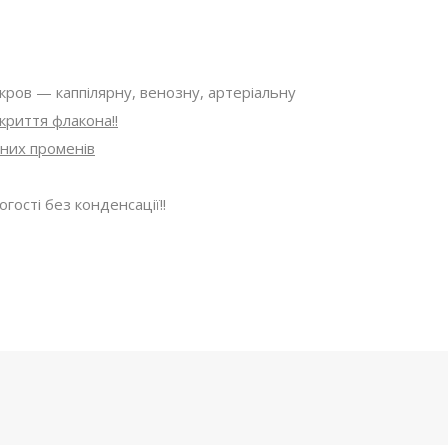
 кров — каппілярну, венозну, артеріальну
криття флакона!!
них променів
гості без конденсації!!