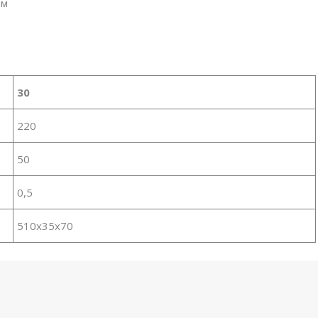
 м
30
220
50
0,5
510х35х70