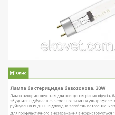
Опис
Лампа бактерицидна безозонова, 30W
Лампа використовується для знищення різних вірусів, бак
збудників відбувається через поглинання ультрафіолет
руйнування їх ДНК і відповідно загибель патогенної клі
Для профілактичного знезараження використовується 