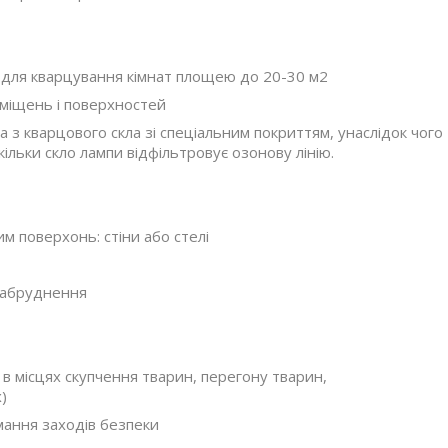
ля кварцування кімнат площею до 20-30 м2
міщень і поверхностей
 з кварцового скла зі спеціальним покриттям, унаслідок чого
льки скло лампи відфільтровує озонову лінію.
м поверхонь: стіни або стелі
забруднення
в місцях скупчення тварин, перегону тварин,
)
ання заходів безпеки