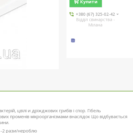
Купити
+380 (67) 325-02-42
Відділ свинарства -
Мілана
терій, цвілі и дріжджових грибів і спор. Гібель
ових променів мікроорганізмами внаслідок Що відбувається
тини.
1-2 рази/нероблю