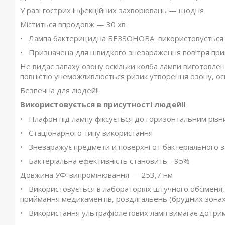
У разі гострих інфекційних захворювань — щодня
Міститься впродовж — 30 хв
• Лампа бактерицидна БЕЗЗОНОВА використовується д
• Призначена для швидкого знезараження повітря при
Не видає запаху озону оскільки колба лампи виготовлена
повністю унеможливлюється ризик утворення озону, оскі
Безпечна для людей!!
Використовується в присутності людей!!
• Плафон під лампу фіксується до горизонтальним рівни
• Стаціонарного типу використання
• Знезаражує предмети и поверхні от бактеріального 
• Бактеріальна ефективність становить - 95%
Довжина УФ-випромінювання — 253,7 нм
• Використовується в лабораторіях штучного обсіменя, 
приймання медикаментів, роздягальень (брудних зонах
• Використання ультрафіолетових ламп вимагає дотрим