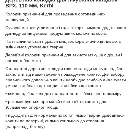
ВРХ, 110 мм, Kerbl
Колодки призначені для проведення ортопедичних
маніпуляцій
Сучасні методи утримання і годівлі корів вимагає додаткового
догляду за кінцівками продуктивних молочних корів.
На гігієнічний стан підошви кінцівок корів значно впливають
зміни умов утримання тварин.
Дерев'яні колодки призначені для захисту мякуша підошви і
рогового башмака
Стандартні дерев'яні колодки вже не завжди можуть надійно
захистити від навантаження пошкоджене копито. Для вибору
правильного допоміжно кошти необхідно глибоко аналізувати
умови в стійлах і ортопедичні особливості копита.
• клиноподібна колодка стандартного і збільшеного розміру;
• рекомендується при малій висоті п'яти копита для
збільшення опорної площі.
• підходить і для нормальних копит, якщо тварині доводиться
ходити по поверхні, сильно схильною до стирання
(наприклад, бетону)