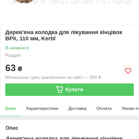
Дерев'яна колодка для лікування кінцівок
ВРХ, 110 мм, Kerbl
В наявності
Роздріб
63
₴
Мінімальна сума замовлення на сайті — 200 ₴
Купити
Опис
Характеристики
Доставка
Оплата
Умови п
Опис
Дерев'яна колодка для лікування кінцівок