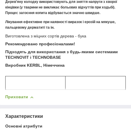
Дерев'яну
колодк
у
використовують для зняття напруги з хворої
кінцівки (у тварини не викликає больових відчуттів при ходьбі).
Процес загоєння копита відбувається значно швидше.
Лікування ефективне при наявності виразок і ерозій на мякуше,
пальцевому дерматиті та ін.
Виготовлена з міцних сортів дерева - бука
Рекомендовано професіоналами!
Підходять для використання з будь-якими системами
TECHNOVIT і TECHNOBASE
Виробник KERBL, Німеччина
Приховати
Характеристики
Основні атрибути