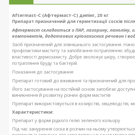
Aftermast-С (Афтермаст-С) дипінг, 20 кг
Препарат призначений для герметизації сосків післ
Афтермаст складається з ПАР, лазорину, ланоліну,
компонентів, додаткових кріозахисних речовин і во
Засіб призначений для зовнішнього застосування. Нано
профілактики маститу та запобігання потраплянню збудн
властивості дермозахисту. Добре зволожує шкіру, створює с
потрапляння бруду та бактерій.
Показання до застосування:
Препарат готовий до вживання та призначений для прове
Його застосування на постійній основі запобігає доступн
виникнення й розвитку різних форм маститів
Препарат використовується в козирстві, овцеводстві, 
Характеристики:
Препарат у формі рідкого гелю зеленого кольору
Під час занурення соска в розчин на ньому утворюється 
патогенів із зовнішнього середовища в канал молочного