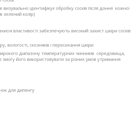
 визувально ідентифікує обробку сосків після доння кожної
в зелений колір)
исні властивості забезпечують високий захист шкіри сосків
ру, вологості, скозняків і пересихання шкіри
о широкого діапазону температурних чинників середовища,
ає змогу його використовувати за різних умов утримання
нок для дипенгу