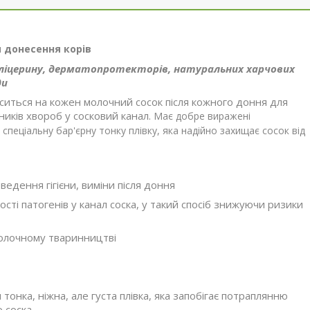
я донесення корів
 гліцерину, дерматопротекторів, натуральних харчових
ди
ситься на кожен молочний сосок після кожного доння для
иків хвороб у сосковий канал.
Має добре виражені
пеціальну бар'єрну тонку плівку, яка надійно захищає сосок від
дення гігієни, виміни після доння
ості патогенів у канал соска, у такий спосіб знижуючи ризики
молочному тваринництві
тонка, ніжна, але густа плівка, яка запобігає потраплянню
 соска.