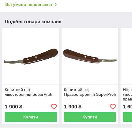
Всі умови повернення
Подібні товари компанії
Копитний ніж
Копитний ніж
Ніж 
лівосторонній SuperProfi
Правосторонній SuperProfi
ліво
прав
Supe
1 900
1 900
1 6
₴
₴
Купити
Купити