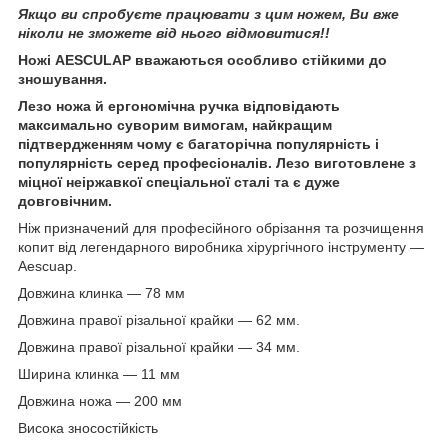
Якщо ви спробуєте працювати з цим ножем, Ви вже
ніколи не зможете від нього відмовитися!!
Ножі AESCULAP вважаються особливо стійкими до
зношування.
Лезо ножа й ергономічна ручка відповідають
максимально суворим вимогам, найкращим
підтвердженням чому є багаторічна популярність і
популярність серед професіоналів. Лезо виготовлене з
міцної неіржавкої спеціальної сталі та є дуже
довговічним.
Ніж призначений для професійного обрізання та розчищення
копит від легендарного виробника хірургічного інструменту —
Aescuap.
Довжина клинка — 78 мм
Довжина правої різальної крайки — 62 мм.
Довжина правої різальної крайки — 34 мм.
Ширина клинка — 11 мм
Довжина ножа — 200 мм
Висока зносостійкість