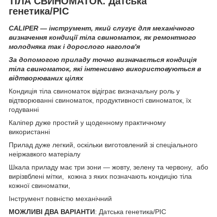
ТІЛА СВИНОМАТОК. Датська
генетика/PIC
CALIPER — інструмент, який слугує для механічного
визначення кондиції тіла свиноматок, як ремонтного
молодняка так і дорослого наголов'я
За допомогою приладу точно визначається кондиція
тіла свиноматок, які інтенсивно використовуються в
відтворюваних цілях
Кондиція тіла свиноматок відіграє визначальну роль у
відтворюванні свиноматок, продуктивності свиноматок, їх
годуванні
Каліпер дуже простий у щоденному практичному
використанні
Прилад дуже легкий, оскільки виготовлений зі спеціального
неіржавкого матеріалу
Шкала приладу має три зони — жовту, зелену та червону, або
вирізвблені мітки, кожна з яких позначають кондицію тіла
кожної свиноматки,
Інструмент повністю механічний
МОЖЛИВІ ДВА ВАРІАНТИ
: Датська генетика/PIC