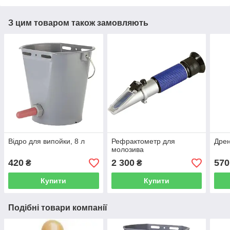
З цим товаром також замовляють
Відро для випойки, 8 л
Рефрактометр для
Дрен
молозива
420
2 300
570
₴
₴
Купити
Купити
Подібні товари компанії