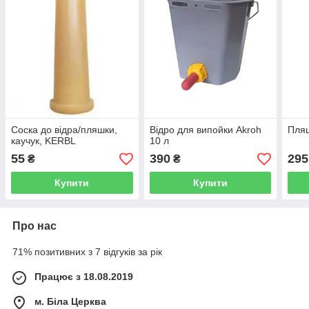
Соска до відра/пляшки,
Відро для випойки Аkroh
Пляш
каучук, KERBL
10 л
55
390
295
₴
₴
Купити
Купити
Про нас
71% позитивних з 7 відгуків за рік
Працює з 18.08.2019
м. Біла Церква