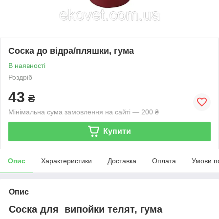
Соска до відра/пляшки, гума
В наявності
Роздріб
43
₴
Мінімальна сума замовлення на сайті — 200 ₴
Купити
Опис
Характеристики
Доставка
Оплата
Умови п
Опис
Соска для випойки телят, гума