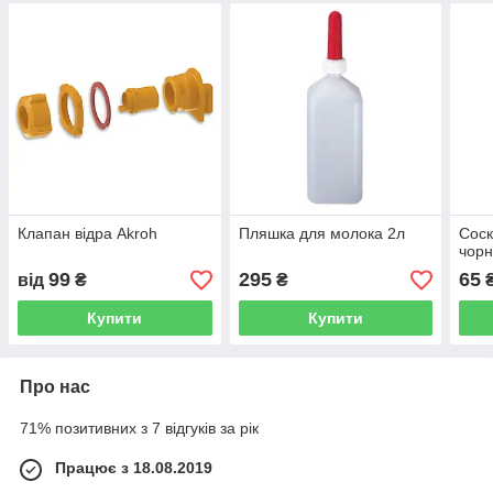
Клапан відра Akroh
Пляшка для молока 2л
Соск
чор
99
295
65
від
₴
₴
Купити
Купити
Про нас
71% позитивних з 7 відгуків за рік
Працює з 18.08.2019