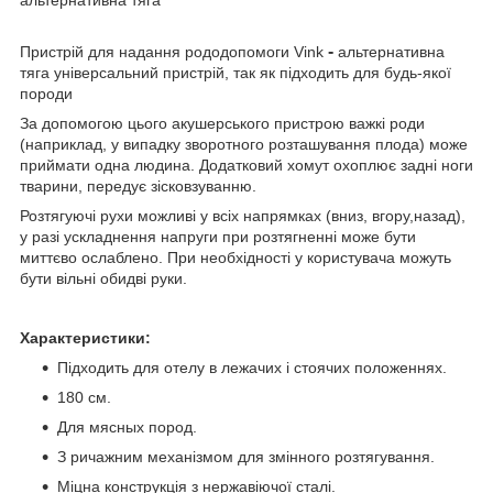
-
Пристрій для надання рододопомоги Vink
альтернативна
тяга універсальний пристрій, так як підходить для будь-якої
породи
За допомогою цього акушерського пристрою важкі роди
(наприклад, у випадку зворотного розташування плода) може
приймати одна людина. Додатковий хомут охоплює задні ноги
тварини, передує зісковзуванню.
Розтягуючі рухи можливі у всіх напрямках (вниз, вгору,назад),
у разі ускладнення напруги при розтягненні може бути
миттєво ослаблено. При необхідності у користувача можуть
бути вільні обидві руки.
Характеристики:
Підходить для отелу в лежачих і стоячих положеннях.
180 см.
Для мясных пород.
З ричажним механізмом для змінного розтягування.
Міцна конструкція з нержавіючої сталі.