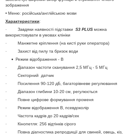
зображення
• Меню: російська/англійською мови
Характеристики
:
· Завдяки наявності підставки
S
3
PLUS
можна
використовувати в умовах клініки
· Манжетне кріплення (на кисті руки оператора)
· Захист від пилу та бризок води
Режим відображення - B
· Діапазон частоти сканування 2,5 МГц - 5 МГц
· Секторний датчик
· Посилення 90-120 дБ, багаторівневе регулювання
· Діапазон глибини 10-20 см, регулюється
· Повне цифрове формування променя
· Режим відображення B, псевдоколір
· Частота кадрів до 20 кадрів/сек
· Кінопетля: 256 відтінків сірого
· Повна діагностика репродукції для свиней, овець, кіз,