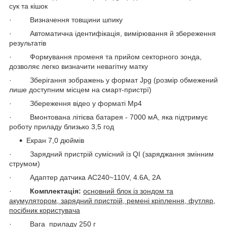
сук та кішок
· Визначення товщини шпику
· Автоматична ідентифікація, вимірювання й збереження
результатів
· Формування променя та прийом секторного зонда,
дозволяє легко визначити невагітну матку
· Зберігання зображень у формат Jpg (розмір обмежений
лише доступним місцем на смарт-пристрї)
· Збереження відео у форматі Mp4
· Вмонтована літієва батарея - 7000 мА, яка підтримує
роботу приладу близько 3,5 год
Екран 7,0 дюймів
· Зарядний пристрій сумісний із QI (заряджання змінним
струмом)
· Адаптер датчика AC240~110V, 4.6A, 2A
·
Комплектація:
основний блок із зондом та
акумулятором, зарядний пристрій, ремені кріплення, футляр,
посібник користувача
· Вага приладу 250 г