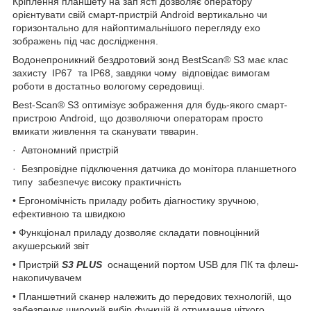
Кріплення планшету на зап’ясті дозволяє оператору
орієнтувати свій смарт-пристрій Android вертикально чи
горизонтально для найоптимальнішого перегляду ехо
зображень під час дослідження.
Водонепроникний бездротовий зонд BestScan® S3 має клас
захисту IP67 та IP68, завдяки чому відповідає вимогам
роботи в достатньо вологому середовищі.
Best-Scan® S3 оптимізує зображення для будь-якого смарт-
пристрою Android, що дозволяючи операторам просто
вмикати живлення та сканувати твварин.
· Автономний пристрій
· Безпровідне підключення датчика до монітора планшетного
типу забезпечує високу практичність
• Ергономічність приладу робить діагностику зручною,
ефективною та швидкою
• Функціонал приладу дозволяє складати повноцінний
акушерський звіт
• Пристрій
S
3
PLUS
оснащений портом USB для ПК та флеш-
накопичувачем
• Планшетний сканер належить до передових технологій, що
забезпечує широкий вибір функцій й отримання чіткого