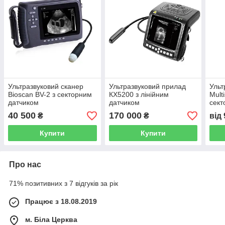
Ультразвуковий сканер
Ультразвуковий прилад
Ульт
Bioscan BV-2 з секторним
КХ5200 з лінійним
Mult
датчиком
датчиком
сект
40 500
170 000
₴
₴
від
Купити
Купити
Про нас
71% позитивних з 7 відгуків за рік
Працює з 18.08.2019
м. Біла Церква