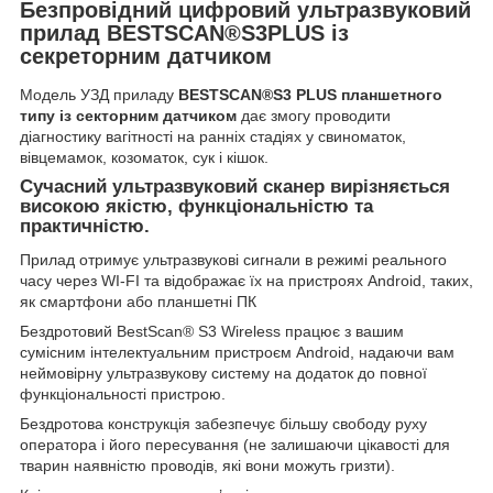
Безпровідний цифровий ультразвуковий
прилад BESTSCAN®S3PLUS із
секреторним датчиком
Модель УЗД приладу
BESTSCAN
®
S
3
PLUS
планшетного
типу із секторним датчиком
дає змогу проводити
діагностику вагітності на ранніх стадіях у свиноматок,
вівцемамок, козоматок, сук і кішок.
Сучасний ультразвуковий сканер вирізняється
високою якістю, функціональністю та
практичністю.
Прилад отримує ультразвукові сигнали в режимі реального
часу через WI-FI та відображає їх на пристроях Android, таких,
як смартфони або планшетні ПК
Бездротовий BestScan® S3 Wireless працює з вашим
сумісним інтелектуальним пристроєм Android, надаючи вам
неймовірну ультразвукову систему на додаток до повної
функціональності пристрою.
Бездротова конструкція забезпечує більшу свободу руху
оператора і його пересування (не залишаючи цікавості для
тварин наявністю проводів, які вони можуть гризти).