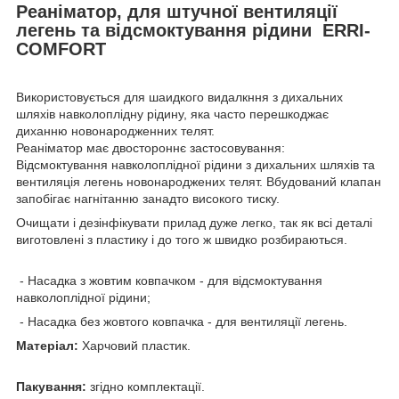
Реаніматор, для штучної вентиляції
легень та відсмоктування рідини ERRI-
COMFORT
Використовується для шаидкого видалкння з дихальних
шляхів навколоплідну рідину, яка часто перешкоджає
диханню новонародженних телят.
Реаніматор має двостороннє застосовування:
Відсмоктування навколоплідної рідини з дихальних шляхів та
вентиляція легень новонароджених телят. Вбудований клапан
запобігає нагнітанню занадто високого тиску.
Очищати і дезінфікувати прилад дуже легко, так як всі деталі
виготовлені з пластику і до того ж швидко розбираються.
- Насадка з жовтим ковпачком - для відсмоктування
навколоплідної рідини;
- Насадка без жовтого ковпачка - для вентиляції легень.
Матеріал:
Харчовий пластик.
Пакування:
згідно комплектації.