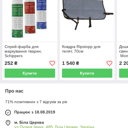
Спрей-фарба для
Ковдра Ripstopp для
Дошк
маркування тварин,
телят, 70см
свин
Schippers
Mon
252
1 540
2 2
₴
₴
Купити
Купити
Про нас
71% позитивних з 7 відгуків за рік
Працює з 18.08.2019
м. Біла Церква
ул.Пулюя Івана, 48Б, Біла Церква, Україна