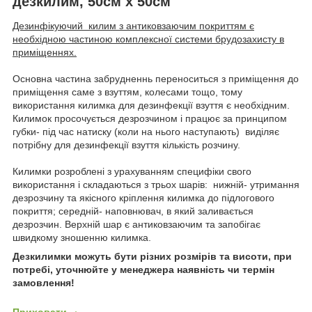
дезкилим, 50см х 50см
Дезинфікуючий килим з антиковзаючим покриттям є
необхідною частиною комплексної системи брудозахисту в
приміщеннях.
Основна частина забрудненнь переноситься з приміщення до
приміщення саме з взуттям, колесами тощо, тому
використання килимка для дезинфекції взуття є необхідним.
Килимок просочується дезрозчином і працює за принципом
губки- під час натиску (коли на нього наступають) виділяє
потрібну для дезинфекції взуття кількість розчину.
Килимки розроблені з урахуванням специфіки свого
використання і складаються з трьох шарів: нижній- утримання
дезрозчину та якісного кріплення килимка до підлогового
покриття; середній- наповнювач, в який заливається
дезрозчин. Верхній шар є антиковзаючим та запобігає
швидкому зношенню килимка.
Дезкилимки можуть бути різних розмірів та висоти, при
потребі, уточнюйте у менеджера наявність чи термін
замовлення!