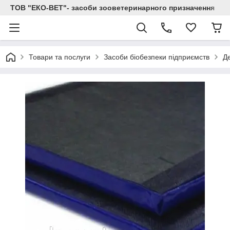
ТОВ "ЕКО-ВЕТ"- засоби зооветеринарного призначення
Товари та послуги
Засоби біобезпеки підприємств
Д