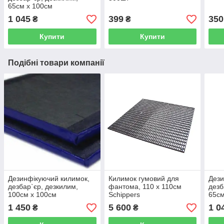
65см х 100см
1 045
399
350
₴
₴
Купити
Купити
Подібні товари компанії
Дезинфікуючий килимок,
Килимок гумовий для
Дези
дезбар`єр, дезкилим,
фантома, 110 х 110см
дезб
100см х 100см
Schippers
65см
1 450
5 600
1 0
₴
₴