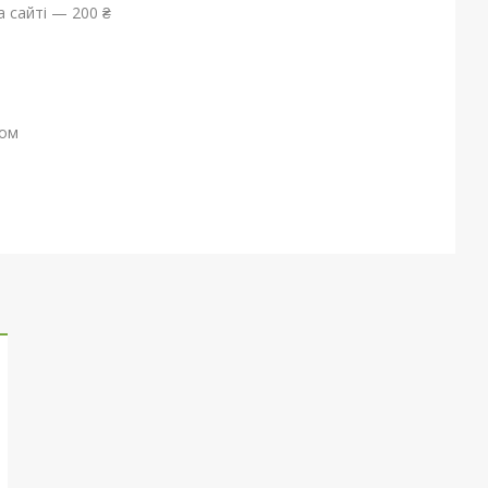
 сайті — 200 ₴
ном