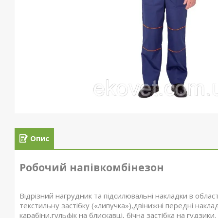
Опис
Робочий напівкомбінезон
Відрізний нагрудник та підсилювальні накладки в област
текстильну застібку («липучка»),двінижні передні наклад
карабіни,гульфік на блискавці, бічна застібка на гудзики.