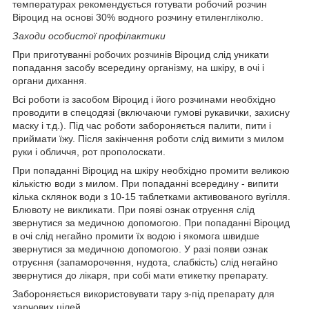
температурах рекомендується готувати робочий розчин
Віроцид на основі 30% водного розчину етиленгліколю.
Заходи особистої профілактики
При приготуванні робочих розчинів Віроцид слід уникати
попадання засобу всередину організму, на шкіру, в очі і
органи дихання.
Всі роботи із засобом Віроцид і його розчинами необхідно
проводити в спецодязі (включаючи гумові рукавички, захисну
маску і т.д.). Під час роботи забороняється палити, пити і
приймати їжу. Після закінчення роботи слід вимити з милом
руки і обличчя, рот прополоскати.
При попаданні Віроцид на шкіру необхідно промити великою
кількістю води з милом. При попаданні всередину - випити
кілька склянок води з 10-15 таблетками активованого вугілля.
Блювоту не викликати. При появі ознак отруєння слід
звернутися за медичною допомогою. При попаданні Віроцид
в очі слід негайно промити їх водою і якомога швидше
звернутися за медичною допомогою. У разі появи ознак
отруєння (запаморочення, нудота, слабкість) слід негайно
звернутися до лікаря, при собі мати етикетку препарату.
Забороняється використовувати тару з-під препарату для
харчових цілей.