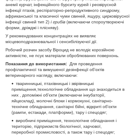
анемії курчат, інфекційного бурситу курей і реовірусной
інфекції птахів, респіраторно-репродуктивного синдрому,
африканської та класичної чуми свиней, ящуру, цирковірусної
інфекції свиней тип 2)
і грибів
(включаючи спороутворюючі
форми, дріжджі і плісняву).
У рекомендованих концентраціях не виявляє
місцевоподразнювальної і сенсибілізуючої дії.
Робочий розчин засобу Віроцид не володіє корозійною
активністю, не псує матеріали оброблюваних поверхонь.
Показання до використання:
Для проведення
профілактичної та вимушеної дезінфекції об'єктів
ветеринарного нагляду, включаючи:
тваринницькі, птахівницькі і звірівницькі
приміщення,технологічне обладнання що знаходиться в
них , допоміжні об'єкти (включаючи інкубаторії,
яйцесклад), молочні блоки і кормокухні, санітарно-
технічне обладнання, санітарні бійні, відкриті об'єкти
(рампи, естакади, платформи), тару і спецодяг;
виробничі приміщення, технологічне обладнання і
територію, підприємств біологічної, харчової,
переробної промисловості, а також тару і спецодяг;