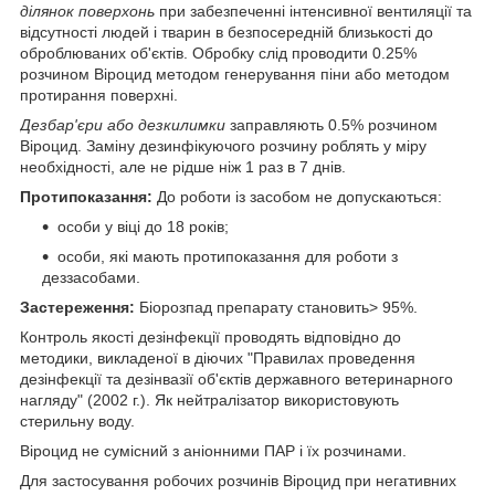
ділянок поверхонь
при забезпеченні інтенсивної вентиляції та
відсутності людей і тварин в безпосередній близькості до
оброблюваних об'єктів. Обробку слід проводити 0.25%
розчином Віроцид методом генерування піни або методом
протирання поверхні.
Дезбар'єри або дезкилимки
заправляють 0.5% розчином
Віроцид. Заміну дезинфікуючого розчину роблять у міру
необхідності, але не рідше ніж 1 раз в 7 днів.
Протипоказання:
До роботи із засобом не допускаються:
особи у віці до 18 років;
особи, які мають протипоказання для роботи з
деззасобами.
Застереження:
Біорозпад препарату становить> 95%.
Контроль якості дезінфекції проводять відповідно до
методики, викладеної в діючих "Правилах проведення
дезінфекції та дезінвазії об'єктів державного ветеринарного
нагляду" (2002 г.). Як нейтралізатор використовують
стерильну воду.
Віроцид не сумісний з аніонними ПАР і їх розчинами.
Для застосування робочих розчинів Віроцид при негативних