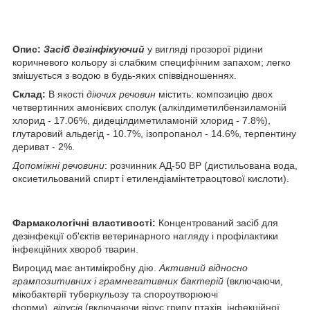
Опис:
Засіб дезінфікуючий
у вигляді прозорої рідини
коричневого кольору зі слабким специфічним запахом; легко
змішується з водою в будь-яких співвідношеннях.
Склад:
В якості
діючих речовин
містить: композицію двох
четвертинних амонієвих сполук (алкілдиметилбензиламоній
хлорид - 17.06%, дидецілдиметиламоній хлорид - 7.8%),
глутаровий альдегід - 10.7%, ізопропанол - 14.6%, терпентину
дериват - 2%.
Допоміжні речовини
: розчинник АД-50 ВР (дистильована вода,
оксиетильований спирт і етилендіамінтетраоцтової кислоти).
Фармакологічні властивості:
Концентрований засіб для
дезінфекції об'єктів ветеринарного нагляду і профілактики
інфекційних хвороб тварин.
Вироцид має антимікробну дію.
Активний відносно
грампозитивних і грамнегативних бактерій
(включаючи,
мікобактерії туберкульозу та спороутворюючі
форми),
вірусів
(включаючи вірус грипу птахів, інфекційної