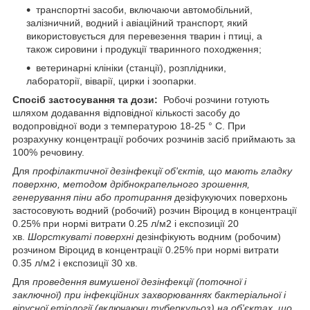
транспортні засоби, включаючи автомобільний,
залізничний, водний і авіаційний транспорт, який
використовується для перевезення тварин і птиці, а
також сировини і продукції тваринного походження;
ветеринарні клініки (станції), розплідники,
лабораторії, віварії, цирки і зоопарки.
Спосіб застосування та дози:
Робочі розчини готують
шляхом додавання відповідної кількості засобу до
водопровідної води з температурою 18-25 ° С. При
розрахунку концентрації робочих розчинів засіб приймають за
100% речовину.
Для
профілактичної дезінфекції об'єктів, що мають гладку
поверхню, методом дрібнокрапельного зрошення,
генерування піни або протирання
дезіфукуючих поверхонь
застосовують водний (робочий) розчин Віроцид в концентрації
0.25% при нормі витрати 0.25 л/м
2
і експозиції 20
хв.
Шорсткуваті поверхні
дезінфікують водним (робочим)
розчином Віроцид в концентрації 0.25% при нормі витрати
0.35 л/м
2
і експозиції 30 хв.
Для
проведення вимушеної дезінфекції (поточної і
заключної) при інфекційних захворюваннях бактеріальної і
вірусної етіології (включаючи туберкульоз) на об'єктах, що