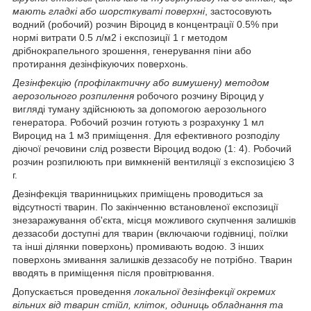
мають гладкі або шорсткуваті поверхні
, застосовують
водний (робочий) розчин Віроцид в концентрації 0.5% при
нормі витрати 0.5 л/м
2
і експозиції 1 г методом
дрібнокрапельного зрошення, генерування піни або
протирання дезінфікуючих поверхонь.
Дезінфекцію (профілактичну або вимушену) методом
аерозольного розпилення
робочого розчину Віроцид у
вигляді туману здійснюють за допомогою аерозольного
генератора. Робочий розчин готують з розрахунку 1 мл
Вироцид на 1 м
3
приміщення. Для ефективного розподілу
діючої речовини слід розвести Віроцид водою (1: 4). Робочий
розчин розпилюють при вимкненій вентиляції з експозицією 3
г.
Дезінфекція тваринницьких приміщень проводиться за
відсутності тварин. По закінченню встановленої експозиції
знезаражування об'єкта, місця можливого скупчення залишків
деззасоби доступні для тварин (включаючи годівниці, поїлки
та інші ділянки поверхонь) промивають водою. З інших
поверхонь змивання залишків деззасобу не потрібно. Тварин
вводять в приміщення після провітрювання.
Допускається проведення
локальної дезінфекції окремих
вільних від тварин стійл, кліток, одиниць обладнання та