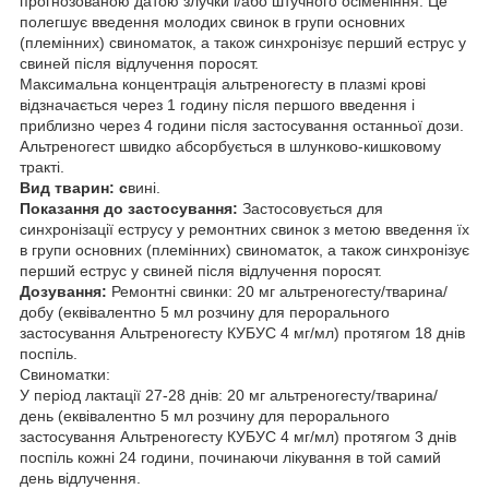
прогнозованою датою злучки і/або штучного осіменіння. Це
полегшує введення молодих свинок в групи основних
(племінних) свиноматок, а також синхронізує перший еструс у
свиней після відлучення поросят.
Максимальна концентрація альтреногесту в плазмі крові
відзначається через 1 годину після першого введення і
приблизно через 4 години після застосування останньої дози.
Альтреногест швидко абсорбується в шлунково-кишковому
тракті.
Вид тварин: с
вині.
Показання до застосування:
Застосовується для
синхронізації еструсу у ремонтних свинок з метою введення їх
в групи основних (племінних) свиноматок, а також синхронізує
перший еструс у свиней після відлучення поросят.
Дозування:
Ремонтні свинки: 20 мг альтреногесту/тварина/
добу (еквівалентно 5 мл розчину для перорального
застосування Альтреногесту КУБУС 4 мг/мл) протягом 18 днів
поспіль.
Свиноматки:
У період лактації 27-28 днів: 20 мг альтреногесту/тварина/
день (еквівалентно 5 мл розчину для перорального
застосування Альтреногесту КУБУС 4 мг/мл) протягом 3 днів
поспіль кожні 24 години, починаючи лікування в той самий
день відлучення.