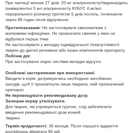
При лактації менше 27 днів: 20 мг альтреногесту/тварина/день
(еквівалентно 5 мл альтреногесту КУБУС 4 мг/мл
перорального розчину) протягом 5 днів поспіль, починаючи
через 48 годин після відлучення.
Протипоказання:
Не застосовувати свиноматкам з
матковими інфекціями. Не призначати свиням у яких не
відбулася перша тічка
Не застосовувати у випадку індивідуальної гіперчутливості
тварин до діючої речовини або інших компонентів препарату.
Побічна дія:
При застосуванні згідно листівки-вкладки відсутні.
Особливі застереження при використанні:
Вводити в корм, дотримуючись необхідних запобіжних
заходів, щоб її проковтнула лише тварина, якій призначений
препарат.
Не перевищувати рекомендовану дозу.
Залишки корму утилізувати.
Для тварин, які утримуються групою, слід забезпечити
введення рекомендованої дози кожній
тварині.
Термін придатності:
36 місяців. Після першого відкриття
контейнера зберігати 90 діб.