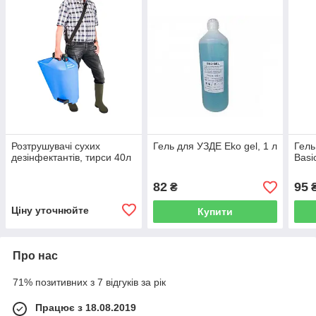
Розтрушувачі сухих
Гель для УЗДE Eko gel, 1 л
Гель
дезінфектантів, тирси 40л
Basi
82
95
₴
Ціну уточнюйте
Купити
Про нас
71% позитивних з 7 відгуків за рік
Працює з 18.08.2019