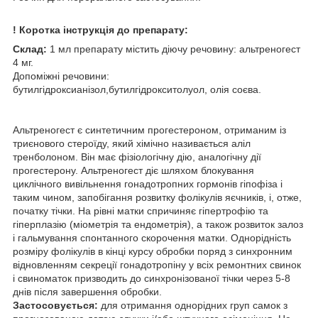
! Коротка інструкція до препарату:
Склад:
1 мл препарату містить діючу речовину: альтреногест
4 мг.
Допоміжні речовини:
бутилгідроксианізол,бутилгідрокситолуол, олія соєва.
Альтреногест є синтетичним прогестероном, отриманим із
триєнового стероїду, який хімічно називається аліл
тренболоном. Він має фізіологічну дію, аналогічну дії
прогестерону. Альтреногест діє шляхом блокування
циклічного вивільнення гонадотропних гормонів гіпофіза і
таким чином, запобігання розвитку фолікулів яєчників, і, отже,
початку тічки. На рівні матки спричиняє гіпертрофію та
гіперплазію (міометрія та ендометрія), а також розвиток залоз
і гальмування спонтанного скорочення матки. Однорідність
розміру фолікулів в кінці курсу обробки поряд з синхронним
відновленням секреції гонадотропіну у всіх ремонтних свинок
і свиноматок призводить до синхронізованої тічки через 5-8
днів після завершення обробки.
Застосовується:
для отримання однорідних груп самок з